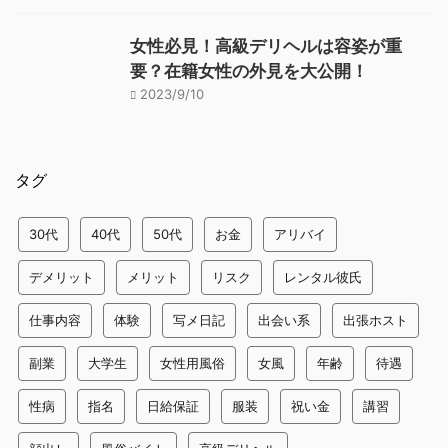
女性必見！高級デリヘルは容姿が重
要？在籍女性の外見を大公開！
2023/9/10
タグ
30代
40代
50代
お金
アリバイ
デメリット
メリット
リスク
レンタル彼氏
仕事内容
体験
写メ日記
出会い系
出張ホスト
副業
大学生
女性用風俗
女風
年齢
待遇
性病
指名
日給保証
服装
祝い金
講習