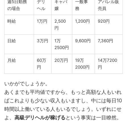
週5日勤務
デリ
キャバ
一般事
アパレル販
の場合
ヘル
嬢
務
売員
時給
1万円
2,500
1,200円
920円
円
日給
3万円
1万
9,600円
7,360円
2500円
月給
60万
20万円
19万
14万7200
円
2000円
円
いかがでしょうか。
あくまでも平均値ですから、もっと高額な人もいれ
ばこれよりも少ない収入もいますし、中には毎日10
時間以上働いている人もいるでしょう。いずれにせ
よ、
高級デリヘルが稼げる
という事実は一目瞭然。