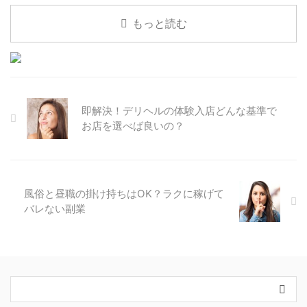
入は何のこと？ デリヘルで働 ...
んです。 早く借金を返すために
こういった話しだけを聞けば、パ
たしかに普通のデリヘルと何が違
なサポートがあったら嬉しいです
風俗業を選ぶなら、お店 ...
パ活や出会い系なら稼げる！と思
うのか、どんな特徴があるのか気
もっと読む
か？ 「日給を保証してくれるお
うかもしれません。 でも実際
になりますよね。 高級デリヘル
店がいい！」 「親や友達、本業
は、個人で取引をするパパ活は、
と普通のデリヘルの大きな違い
にバレない対策はしてほしい！」
危険と隣り合わせ。 お金を払っ
は、 稼ぎやすさ客単価が高い高
「シフトや待機場所が自由だと働
て貰えなかった… 強引にプレイさ
級デリヘルは、日給10万円以上
きやすい！」 「病気の予防や対
れた… 事件に巻き込まれた…
も可 客層のよさ経済的にもゆと
策に、力を入れてるところ！」
SNSなどを使った個人的な ...
りある富裕層が中心だから、ガッ
即解決！デリヘルの体験入店どんな基準で
こういった希望のある方が多いか
ツく人 ...
と思います。 これから先、働い
お店を選べば良いの？
ていくことになるお店…。できれ
ば保証・待遇は、妥協したくない
ですよね。 ですがお店によって
は、保証・待遇があると偽って女
性を呼ぶ、詐欺まがいなところ ...
風俗と昼職の掛け持ちはOK？ラクに稼げて
バレない副業