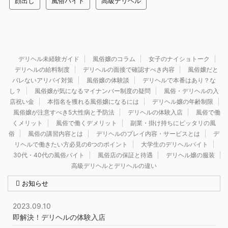
顔出し
風俗バイト
高級デリヘル
デリヘル未経験ガイド
風俗嬢のコラム
女子のナイショトーク
デリヘルの給料制度
デリヘルの面接で確認すべき内容
風俗嬢だと
バレないアリバイ対策
風俗嬢の体験談
デリヘルで本番はあり？な
し？
風俗嬢が気になるマイナンバー制度の疑問
風俗・デリヘルの入
店祝い金
本指名を獲れる風俗嬢になるには
デリヘル嬢の年齢制限
風俗嬢が注意すべき5大性病と予防法
デリヘルの体験入店
風俗で働
くメリット
風俗で働くデメリット
副業・掛け持ちにピッタリの風
俗
風俗の講習内容とは
デリヘルのプレイ内容・サービスとは
デ
リヘルで働きたい方必見の6つのポイント
大学生のデリヘルバイト
30代・40代の風俗バイト
風俗店の保証と待遇
デリヘル嬢の服装
高級デリヘルとデリヘルの違い
お知らせ
2023.09.10
即解決！デリヘルの体験入店