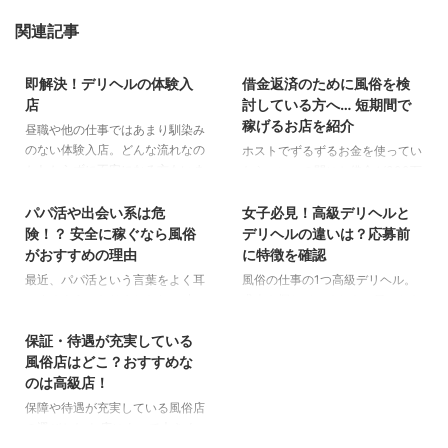
関連記事
2023/9/10
2023/9/10
即解決！デリヘルの体験入
借金返済のために風俗を検
店
討している方へ… 短期間で
稼げるお店を紹介
昼職や他の仕事ではあまり馴染み
のない体験入店。どんな流れなの
ホストでずるずるお金を使ってい
かわからずに不安になる方もいま
たら、いつの間にか借金が300万
2023/9/10
2023/8/18
す。 体験入店とは女の子のため
円に… バイトや昼の仕事だと、な
にあるシステムでもあるので、し
かなか奨学金を返せないよ… 家族
パパ活や出会い系は危
女子必見！高級デリヘルと
っかりと理解すれば自分に合った
の代わりに借金を返すことになっ
険！？ 安全に稼ぐなら風俗
デリヘルの違いは？応募前
お店を探すのにとても役立ちま
ちゃった…どうしよう こんな風に
がおすすめの理由
に特徴を確認
す！ いざ入ってみてイメージと
借金を返済するため、風俗のお仕
最近、パパ活という言葉をよく耳
風俗の仕事の1つ高級デリヘル。
違ったりどうしても譲れない点が
事を検討している方もいらっしゃ
にするようになりましたね。 出
求人を探しているとき、目にした
2023/8/18
あったら困りますよね… 体験入店
るかもしれません。 風俗でした
会い系を使って、お小遣いをくれ
ことがあるかもしれませんね。
ではそういったことが起こる前に
らお給料が高いイメージがありま
る“パパ”を探している女性も増え
ですが高級デリヘルといわれて
保証・待遇が充実している
お店をチェックできるので、とて
すし、すぐに借金が返せると思い
ています。 「1回会えば2万円は
も、 「高級ってあるけど、デリ
風俗店はどこ？おすすめな
も大事なことなんです！ 体験入
ますよね。 ですが、お店はピン
簡単にもらえる！」「定期的に会
ヘルとは違うの？」「何が高級な
のは高級店！
店において確認することや注意す
からキリまで様々。 選び方を間
う人との関係だけで、月10万円
の？」「高級だといいことある
保障や待遇が充実している風俗店
べき点もあるので覚えておきまし
違えてしまうと、月20万円前後
は稼げる！」「高級ブランドの靴
の？」 といった疑問をお持ちの
の選びかた お店によって大きく
ょう♪ そもそも体入とは？即日体
しか稼げない…なんてこともある
をプレゼントされちゃった！」
方もいらっしゃると思います。
違う保証や待遇。 あなたはどん